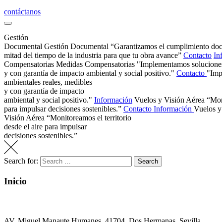
contáctanos
Gestión
Documental
Gestión Documental
“Garantizamos el cumplimiento doc
mitad del tiempo de la industria para que tu obra avance”
Contacto
In
Compensatorias
Medidas Compensatorias
"Implementamos soluciones
y con garantía de impacto ambiental y social positivo."
Contacto
"Imp
ambientales reales, medibles
y con garantía de impacto
ambiental y social positivo."
Información
Vuelos y Visión Aérea
“Moni
para impulsar decisiones sostenibles.”
Contacto
Información
Vuelos y
Visión Aérea
“Monitoreamos el territorio
desde el aire para impulsar
decisiones sostenibles.”
Search for:
Search
Inicio
EACAE Tu aliado estratégico para ejecutar proyectos en regla, a
AV. Miguel Manaute Humanes, 41704, Dos Hermanas, Sevilla