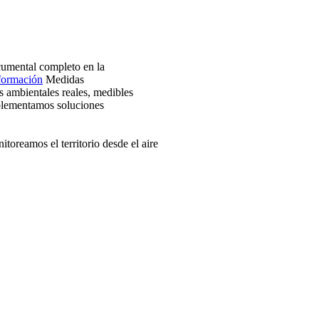
umental completo en la
formación
Medidas
 ambientales reales, medibles
lementamos soluciones
toreamos el territorio desde el aire
 tiempo y sin bloqueos.