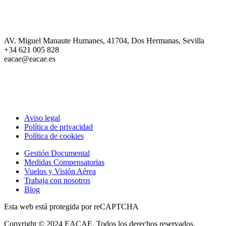
EACAE Tu aliado estratégico para ejecutar proyectos en regla,
a tiempo y sin bloqueos.
AV. Miguel Manaute Humanes, 41704, Dos Hermanas, Sevilla
+34 621 005 828
eacae@eacae.es
Aviso legal
Política de privacidad
Política de cookies
Gestión Documental
Medidas Compensatorias
Vuelos y Visión Aérea
Trabaja con nosotros
Blog
Esta web está protegida por reCAPTCHA
Copyright © 2024 EACAE, Todos los derechos reservados.