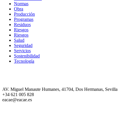
Normas
Obra
Producción
Programas
Residuos
Riesgos
Riesgos
Salud
Seguridad
Servicios
Sostenibilidad
Tecnología
EACAE Tu aliado estratégico para ejecutar proyectos en regla,
a tiempo y sin bloqueos.
AV. Miguel Manaute Humanes, 41704, Dos Hermanas, Sevilla
+34 621 005 828
eacae@eacae.es